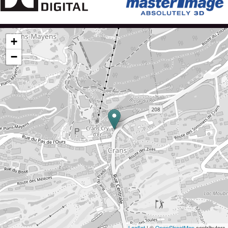
+
−
Leaflet
| ©
OpenStreetMap
contributors