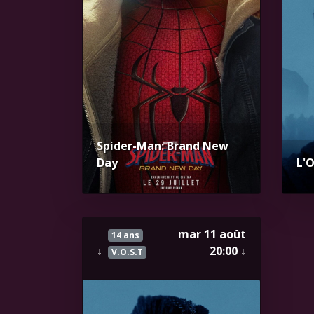
Spider-Man: Brand New
Day
L'
mar 11 août
14 ans
↓
20:00
↓
V.O.S.T