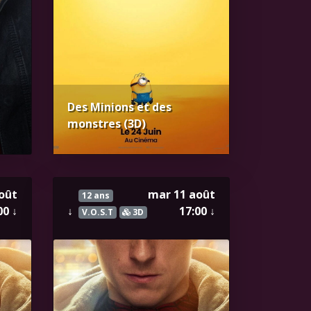
Des Minions et des
monstres (3D)
août
mar 11 août
12 ans
00
↓
↓
17:00
↓
V.O.S.T
3D