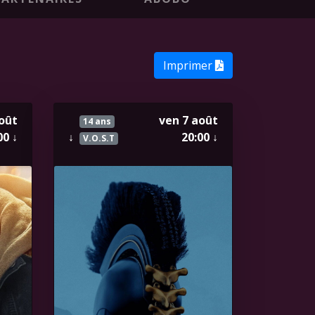
Imprimer
oût
ven 7 août
14 ans
00
↓
↓
20:00
↓
V.O.S.T