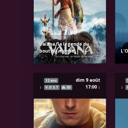
Vaiana, la légende du
bout du monde
L'
dim 9 août
12 ans
↓
17:00
↓
↓
V.O.S.T
3D