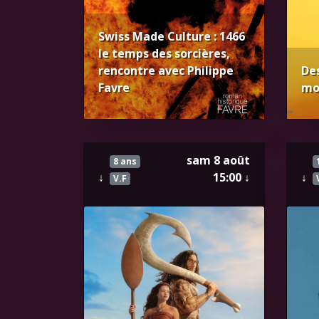
Swiss Made Culture : 1466
le temps des sorcières,
rencontre avec Philippe
Des
Favre
mo
sam 8 août
8 ans
↓
15:00
↓
↓
V.F