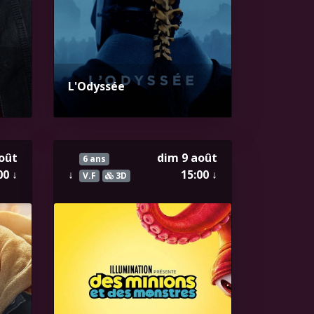
L'Odyssée
oût
dim 9 août
6 ans
00
↓
↓
15:00
↓
V.F
3D