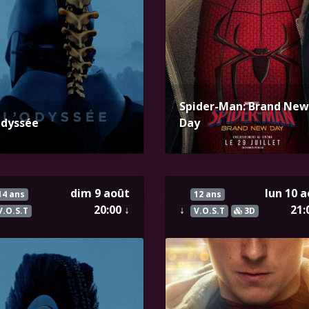
Spider-Man: Brand New
Odyssée
Day
dim 9 août
lun 10 
14 ans
12 ans
20:00
↓
↓
21:
V.O.S.T
V.O.S.T
3D