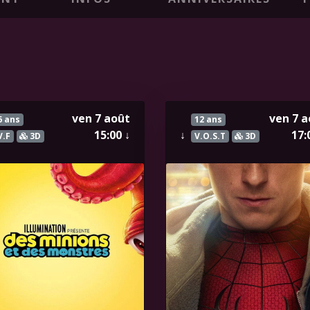
ven 7 août
ven 7 a
6 ans
12 ans
15:00
↓
↓
17:
V.F
3D
V.O.S.T
3D